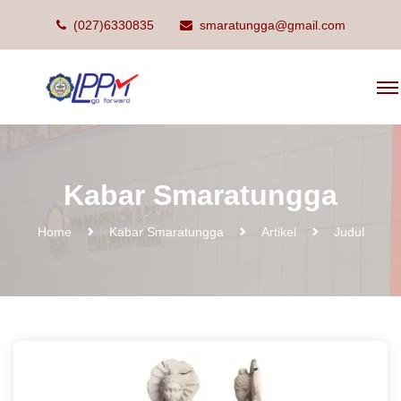
(027)6330835
smaratungga@gmail.com
Kabar Smaratungga
Home
Kabar Smaratungga
Artikel
Judul